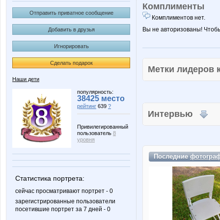
Комплименты
Отправить приватное сообщение
Комплиментов нет.
Вы не авторизованы! Чтоб
Добавить в друзья
Игнорировать
Сделать подарок
Метки лидеров
Наши дети
популярность:
38425 место
рейтинг
639
?
Интервью
Привилегированный
пользователь
8
уровня
Последние
фотогра
Статистика портрета:
сейчас просматривают портрет - 0
зарегистрированные пользователи
посетившие портрет за 7 дней - 0